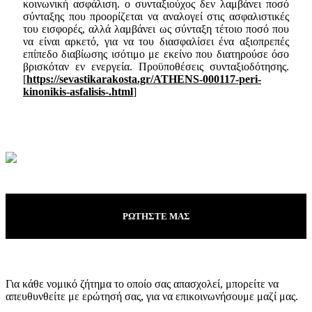
κοινωνική ασφάλιση. ο συνταξιούχος δεν λαμβάνει ποσό
σύνταξης που προορίζεται να αναλογεί στις ασφαλιστικές
του εισφορές, αλλά λαμβάνει ως σύνταξη τέτοιο ποσό που
να είναι αρκετό, για να του διασφαλίσει ένα αξιοπρεπές
επίπεδο διαβίωσης ισότιμο με εκείνο που διατηρούσε όσο
βρισκόταν εν ενεργεία. Προϋποθέσεις συνταξιοδότησης.
[
https://sevastikarakosta.gr/ATHENS-000117-peri-
kinonikis-asfalisis-.html
]
ΡΩΤΗΣΤΕ ΜΑΣ
Για κάθε νομικό ζήτημα το οποίο σας απασχολεί, μπορείτε να
απευθυνθείτε με ερώτησή σας, για να επικοινωνήσουμε μαζί μας.