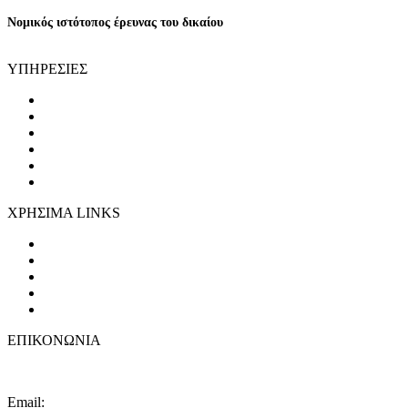
Νομικός ιστότοπος έρευνας του δικαίου
ΥΠΗΡΕΣΙΕΣ
ΤΟΜΕΑΣ ΠΟΙΝΙΚΩΝ ΥΠΟΘΕΣΕΩΝ
ΤΟΜΕΑΣ ΕΜΠΟΡΙΚΩΝ ΥΠΟΘΕΣΕΩΝ
ΤΟΜΕΑΣ ΔΙΟΙΚΗΤΙΚΩΝ ΥΠΟΘΕΣΕΩΝ
ΤΡΟΧΑΙΑ ΑΤΥΧΉΜΑΤΑ
ΑΚΙΝΗΤΑ - REAL ESTATE
ONLINE ΣΥΜΒΟΥΛΕΥΤΙΚΗ
ΧΡΗΣΙΜΑ LINKS
Άρειος Πάγος
Συμβούλιο της Επικρατείας
Διοικητικό Εφετείο Λάρισας
Διοικητικό Πρωτοδικείο Βόλου
Δικηγορικός Σύλλογος Βόλου
ΕΠΙΚΟΝΩΝΙΑ
Intra-Legem.gr
Email:
karakostasch@yahoo.com