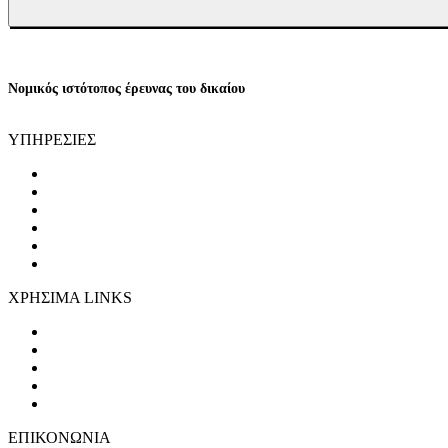
Νομικός ιστότοπος έρευνας του δικαίου
ΥΠΗΡΕΣΙΕΣ
ΤΟΜΕΑΣ ΠΟΙΝΙΚΩΝ ΥΠΟΘΕΣΕΩΝ
ΤΟΜΕΑΣ ΕΜΠΟΡΙΚΩΝ ΥΠΟΘΕΣΕΩΝ
ΤΟΜΕΑΣ ΔΙΟΙΚΗΤΙΚΩΝ ΥΠΟΘΕΣΕΩΝ
ΤΡΟΧΑΙΑ ΑΤΥΧΉΜΑΤΑ
ΑΚΙΝΗΤΑ - REAL ESTATE
ONLINE ΣΥΜΒΟΥΛΕΥΤΙΚΗ
ΧΡΗΣΙΜΑ LINKS
Άρειος Πάγος
Συμβούλιο της Επικρατείας
Διοικητικό Εφετείο Λάρισας
Διοικητικό Πρωτοδικείο Βόλου
Δικηγορικός Σύλλογος Βόλου
ΕΠΙΚΟΝΩΝΙΑ