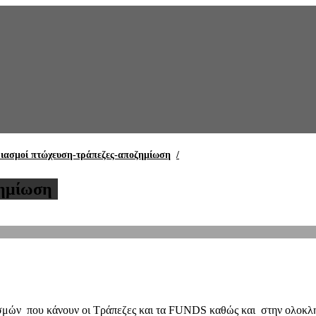
ριασμοί πτώχευση-τράπεζες-αποζημίωση
/
ζημίωση
ριασμών που κάνουν οι Τράπεζες και τα FUNDS καθώς και στην ολο